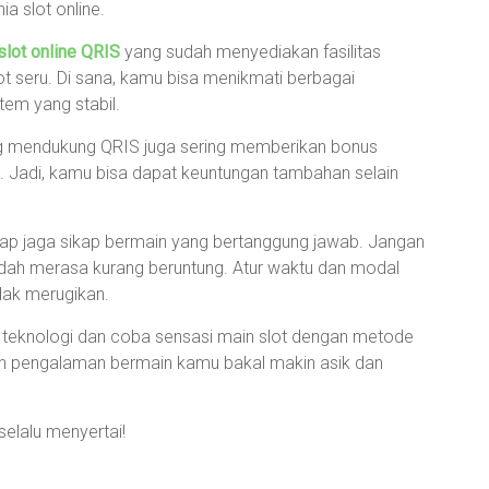
a slot online.
slot online QRIS
yang sudah menyediakan fasilitas
t seru. Di sana, kamu bisa menikmati berbagai
tem yang stabil.
ng mendukung QRIS juga sering memberikan bonus
 Jadi, kamu bisa dapat keuntungan tambahan selain
ap jaga sikap bermain yang bertanggung jawab. Jangan
udah merasa kurang beruntung. Atur waktu dan modal
idak merugikan.
 teknologi dan coba sensasi main slot dengan metode
min pengalaman bermain kamu bakal makin asik dan
elalu menyertai!