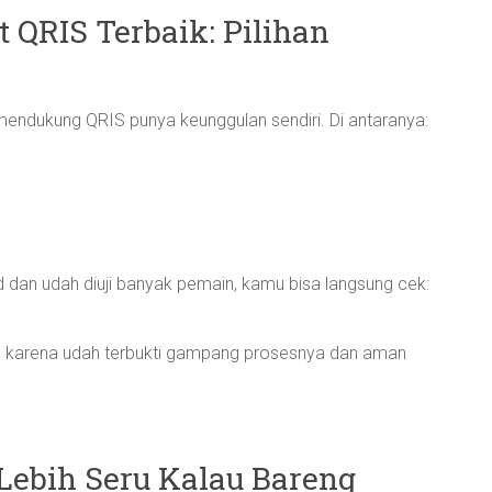
t QRIS Terbaik: Pilihan
endukung QRIS punya keunggulan sendiri. Di antaranya:
 dan udah diuji banyak pemain, kamu bisa langsung cek:
tas karena udah terbukti gampang prosesnya dan aman
 Lebih Seru Kalau Bareng