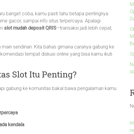
M
O
aru banget coba, kamu pasti tahu betapa pentingnya
D
me gacor, sampai info situs terpercaya. Apalagi
an
slot mudah deposit QRIS
—transaksi jadi lebih cepat,
O
M
B
u main sendirian. Kita bahas gimana caranya gabung ke
S
komendasi tempat diskusi online yang bisa kamu ikuti
Na
d
s Slot Itu Penting?
 tapi gabung ke komunitas bakal bawa pengalaman kamu
N
erpercaya
h
 ada kendala
n