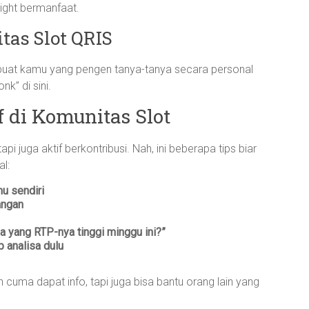
sight bermanfaat.
as Slot QRIS
k buat kamu yang pengen tanya-tanya secara personal
k” di sini.
f di Komunitas Slot
 juga aktif berkontribusi. Nah, ini beberapa tips biar
l:
u sendiri
angan
a yang RTP-nya tinggi minggu ini?”
 analisa dulu
 cuma dapat info, tapi juga bisa bantu orang lain yang