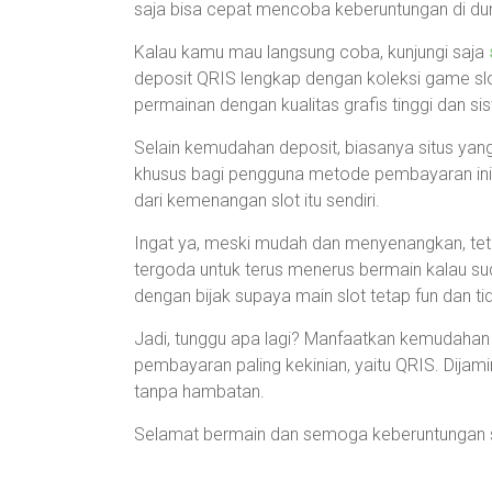
saja bisa cepat mencoba keberuntungan di duni
Kalau kamu mau langsung coba, kunjungi saja
deposit QRIS lengkap dengan koleksi game slo
permainan dengan kualitas grafis tinggi dan sis
Selain kemudahan deposit, biasanya situs ya
khusus bagi pengguna metode pembayaran ini.
dari kemenangan slot itu sendiri.
Ingat ya, meski mudah dan menyenangkan, tet
tergoda untuk terus menerus bermain kalau s
dengan bijak supaya main slot tetap fun dan t
Jadi, tunggu apa lagi? Manfaatkan kemudahan
pembayaran paling kekinian, yaitu QRIS. Dija
tanpa hambatan.
Selamat bermain dan semoga keberuntungan s