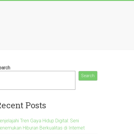
earch
Search
Recent Posts
njelajahi Tren Gaya Hidup Digital: Seni
enemukan Hiburan Berkualitas di Internet