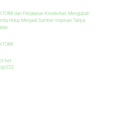
KTO88 dan Perjalanan Kreativitas: Mengubah
erita Hidup Menjadi Sumber Inspirasi Tanpa
atas
KTO88
ot bet
irgo222