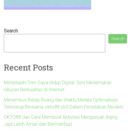
Search
Search
Recent Posts
Menjelajahi Tren Gaya Hidup Digital: Seni Menemukan
Hiburan Berkualitas di Internet
Menembus Batas Ruang dan Waktu Melalui Optimalisasi
Teknologi Bersama okto88 slot Dalam Peradaban Modern
OKTO88 dan Cara Membuat Aktivitas Mengunyah Anjing
Jadi Lebih Aman dan Bermanfaat